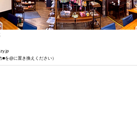
真
y.jp
め■を@に置き換えください）